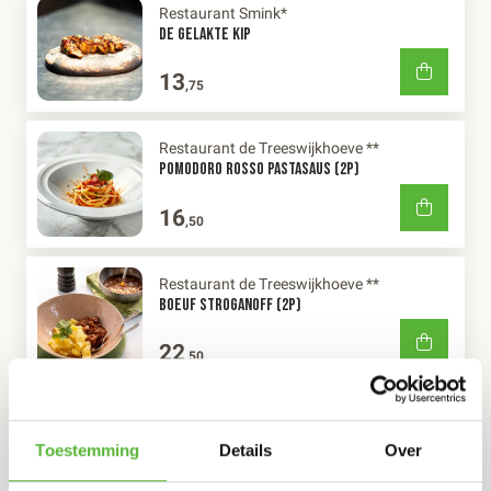
Restaurant Smink*
DE GELAKTE KIP
13
,75
Restaurant de Treeswijkhoeve **
POMODORO ROSSO PASTASAUS (2P)
16
,50
Restaurant de Treeswijkhoeve **
BOEUF STROGANOFF (2P)
22
,50
Restaurant BaiYok Thais
PHA NAENG CURRY RUNDVLEES 2P
Toestemming
Details
Over
20