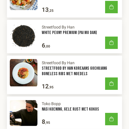
13
,25
Streetfood By Han
WHITE PEONY PREMIUM (PAI MU DAN)
6
,00
Streetfood By Han
STREETFOOD BY HAN KOREAANS GOCHUJANG
BONELESS RIBS MET NOEDELS
12
,95
Toko Bopp
NASI KOENING, GELE RIJST MET KOKOS
8
,95