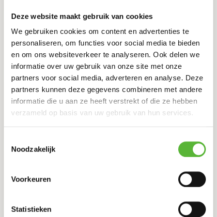
,50
Deze website maakt gebruik van cookies
DE MAKKELIJKE MAANDAG STOOF VAN
We gebruiken cookies om content en advertenties te
STERRENCHEF HANS DERKS
personaliseren, om functies voor social media te bieden
en om ons websiteverkeer te analyseren. Ook delen we
12
,75
informatie over uw gebruik van onze site met onze
partners voor social media, adverteren en analyse. Deze
Toko Bopp
partners kunnen deze gegevens combineren met andere
INDONESISCHE MAALTIJD: RENDANG, SAMBAL
informatie die u aan ze heeft verstrekt of die ze hebben
GORENG BOONTJES EN NASI(600GR) (1P)
verzameld op basis van uw gebruik van hun services.
13
,95
Toestemmingsselectie
Noodzakelijk
THE COOL MARKET CADEAUBON
Voorkeuren
30
,00
Statistieken
Toko Bopp