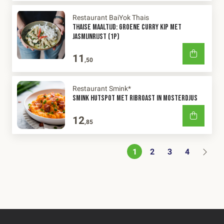
Restaurant BaiYok Thais
THAISE MAALTIJD: GROENE CURRY KIP MET
JASMIJNRIJST (1P)
11
,50
Restaurant Smink*
SMINK HUTSPOT MET RIBROAST IN MOSTERDJUS
12
,85
1
2
3
4