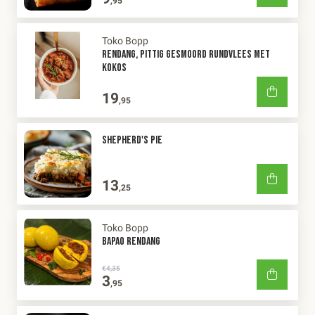
,95
Toko Bopp
RENDANG, PITTIG GESMOORD RUNDVLEES MET
KOKOS
19
,95
SHEPHERD'S PIE
13
,25
Toko Bopp
BAPAO RENDANG
€4,35
3
,95