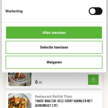
NASI GORENG, GEBAKKEN INDONESISCHE RIJST
Marketing
€8,25
7
,95
Alles toestaan
Streetfood By Han
STREETFOOD BY HAN INDIAANSE BUTTER CHICKEN
MET KORMA GAMBA EN RIJST
Selectie toestaan
12
,95
Weigeren
Toko Bopp
INDONESISCHE KIP LOEMPIA'S (2ST)
6
,75
Restaurant BaiYok Thais
THAISE MAALTIJD: GELE CURRY GARNALEN MET
JASMIJNRIJST (1P)