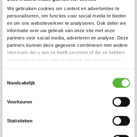
19
,50
We gebruiken cookies om content en advertenties te
personaliseren, om functies voor social media te bieden
Toko Bopp
en om ons websiteverkeer te analyseren. Ook delen we
SAMBAL GORENG BOONTJES
informatie over uw gebruik van onze site met onze
€13,50
partners voor social media, adverteren en analyse. Deze
12
,95
partners kunnen deze gegevens combineren met andere
informatie die u aan ze heeft verstrekt of die ze hebben
verzameld op basis van uw gebruik van hun services.
Toko Bopp
TJAP TJOY, GEMENGDE GEKRUIDE GROENTEN
Toestemmingsselectie
€13,50
Noodzakelijk
12
,95
Voorkeuren
Restaurant BaiYok Thais
KIP CASHEW MET GROENTEN 2P
Statistieken
19
,50