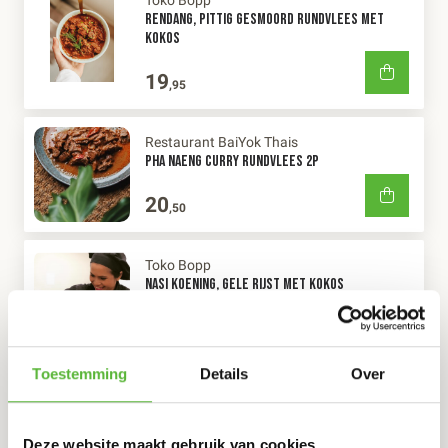
RENDANG, PITTIG GESMOORD RUNDVLEES MET
KOKOS
19
,95
Restaurant BaiYok Thais
PHA NAENG CURRY RUNDVLEES 2P
20
,50
Toko Bopp
NASI KOENING, GELE RIJST MET KOKOS
8
,95
Toestemming
Details
Over
Toko Bopp
AJAM PEDIS, INDONESISCHE PIKANTE KIP
Deze website maakt gebruik van cookies