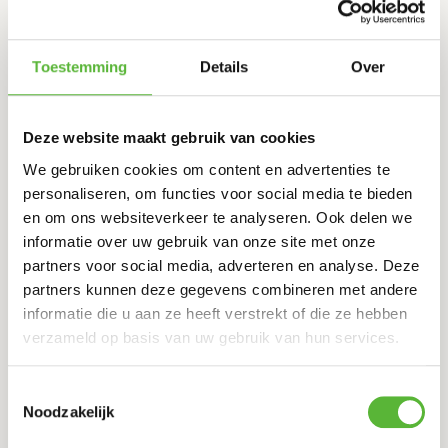
minuten in de oven. Haal dan de folie eraf en roer het
gerecht kort om met een lepel. Zet het gerecht nog eens
Toestemming
Details
Over
5 minuten in de oven.
Toon meer
Het gerecht kan ook bevroren in de oven worden gezet;
Deze website maakt gebruik van cookies
zet dan minimaal 40 minuten in de oven op 120 graden
We gebruiken cookies om content en advertenties te
(heteluchtstand).
personaliseren, om functies voor social media te bieden
en om ons websiteverkeer te analyseren. Ook delen we
MAGNETRON:
Specificaties
informatie over uw gebruik van onze site met onze
partners voor social media, adverteren en analyse. Deze
Keuken:
Thais
Wanneer het gerecht ontdooid is, prik dan in elk vak een
partners kunnen deze gegevens combineren met andere
klein gat in de folie. Verwarm het gerecht 3 minuten op
Aantal personen:
2p
informatie die u aan ze heeft verstrekt of die ze hebben
600 watt met de folie erop. Haal daarna het folie er af en
verzameld op basis van uw gebruik van hun services.
Portiegrootte:
Gemiddelde porties
roer het gerecht kort om met een lepel. Zet het gerecht
daarna nog eens 2 minuten in de magnetron.
Gewicht:
Ca. 500gr
Toestemmingsselectie
Noodzakelijk
Vegetarisch:
Nee
Bevroren kan het gerecht ook in de magnetron; dan geldt