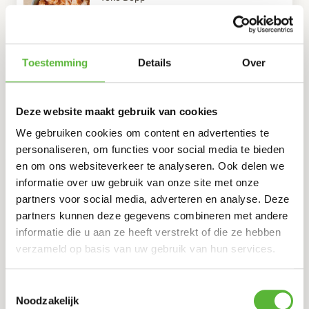
AJAM PEDIS, INDONESISCHE PIKANTE KIP
19
,50
Toestemming
Details
Over
Toko Bopp
NASI KOENING, GELE RIJST MET KOKOS
Deze website maakt gebruik van cookies
8
,95
We gebruiken cookies om content en advertenties te
personaliseren, om functies voor social media te bieden
en om ons websiteverkeer te analyseren. Ook delen we
Toko Bopp
INDONESISCHE MAALTIJD: SATÉ PAN, SAYUR LODEH
informatie over uw gebruik van onze site met onze
EN NASI GORENG 600GR (1P)
partners voor social media, adverteren en analyse. Deze
partners kunnen deze gegevens combineren met andere
14
,35
informatie die u aan ze heeft verstrekt of die ze hebben
verzameld op basis van uw gebruik van hun services.
Toko Bopp
INDONESISCHE MAALTIJD: UDANG, TOEMIS
Toestemmingsselectie
BROCCOLI EN NASI GORENG (1P)
Noodzakelijk