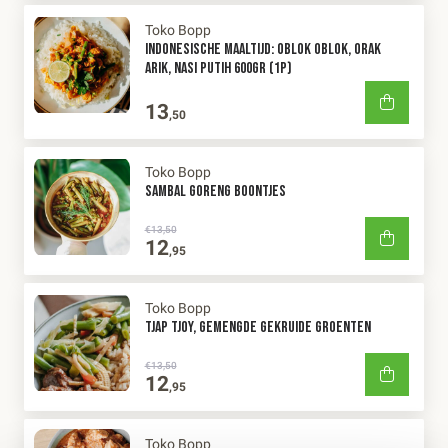
Toko Bopp
INDONESISCHE MAALTIJD: OBLOK OBLOK, ORAK
ARIK, NASI PUTIH 600GR (1P)
13
,50
Toko Bopp
SAMBAL GORENG BOONTJES
€13,50
12
,95
Toko Bopp
TJAP TJOY, GEMENGDE GEKRUIDE GROENTEN
€13,50
12
,95
Toko Bopp