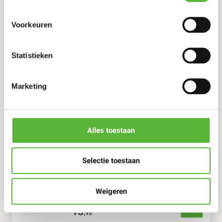
14
,95
Voorkeuren
Toko Bopp
FLAMMKUCHEN RENDANG (2ST.)
Statistieken
11
,25
Marketing
Toko Bopp
INDONESISCHE MAALTIJD: BABI PANGANG, TJAP TJOY
EN NASI KOENING 600GR (1P)
Alles toestaan
13
,95
Selectie toestaan
Toko Bopp
INDONESISCHE MAALTIJD: TEMPEH CASHEW, TJAP
TJOY EN NASI KOENING
Weigeren
13
,95