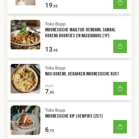
19
,95
Toko Bopp
INDONESISCHE MAALTIJD: RENDANG, SAMBAL
GORENG BOONTJES EN NASI(600GR) (1P)
13
,95
Toko Bopp
NASI GORENG, GEBAKKEN INDONESISCHE RIJST
€8,25
7
,95
Toko Bopp
INDONESISCHE KIP LOEMPIA'S (2ST)
6
,75