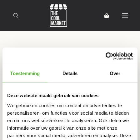
Terug naar home
Producten getagd met Italie
Toestemming
Details
Over
Filter
Sorteer
Deze website maakt gebruik van cookies
Restaurant Belcapo
We gebruiken cookies om content en advertenties te
ORIGINELE LASAGNE BOLOGNESE (1P)
personaliseren, om functies voor social media te bieden
11
en om ons websiteverkeer te analyseren. Ook delen we
,95
informatie over uw gebruik van onze site met onze
partners voor social media, adverteren en analyse. Deze