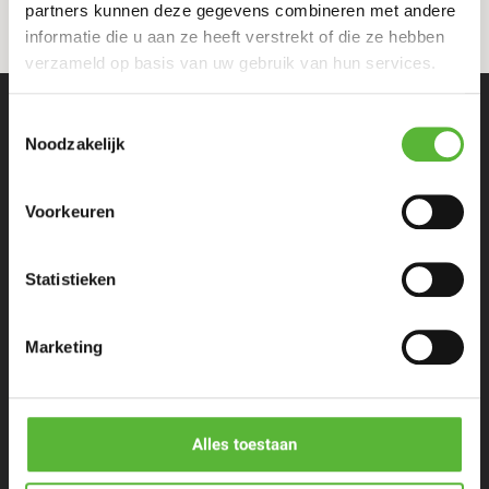
partners kunnen deze gegevens combineren met andere
informatie die u aan ze heeft verstrekt of die ze hebben
verzameld op basis van uw gebruik van hun services.
Toestemmingsselectie
Noodzakelijk
Voorkeuren
Eenpersoons maaltijden
Statistieken
Stel zelf samen
Marketing
Porties voor meer personen
Restaurants & Chefs
Alles toestaan