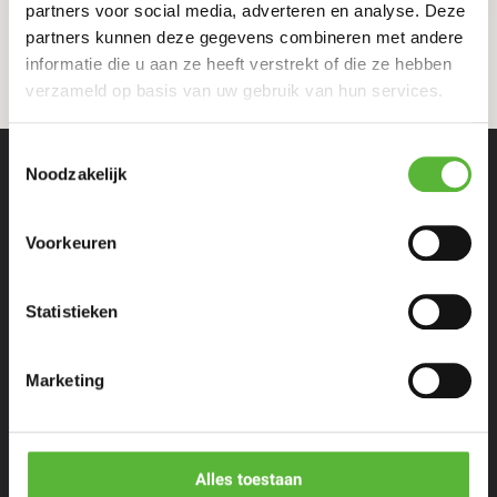
partners voor social media, adverteren en analyse. Deze
partners kunnen deze gegevens combineren met andere
informatie die u aan ze heeft verstrekt of die ze hebben
verzameld op basis van uw gebruik van hun services.
Toestemmingsselectie
Noodzakelijk
Voorkeuren
Statistieken
Eenpersoons maaltijden
Stel zelf samen
Marketing
Porties voor meer personen
Alles toestaan
Restaurants & Chefs