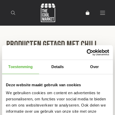
Terug naar home
Producten getagd met Chili
Con Carne
Toestemming
Details
Over
Filter
Sorteer
Deze website maakt gebruik van cookies
Restaurant de Treeswijkhoeve **
We gebruiken cookies om content en advertenties te
CHILI CON CARNE (2P)
personaliseren, om functies voor social media te bieden
en om ons websiteverkeer te analyseren. Ook delen we
€19,95
16
informatie over uw gebruik van onze site met onze
,75