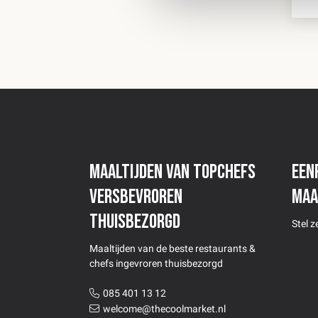
Maaltijden van topchefs
Een
versbevroren
maa
thuisbezorgd
Stel 
Maaltijden van de beste restaurants &
chefs ingevroren thuisbezorgd
085 401 13 12
welcome@thecoolmarket.nl