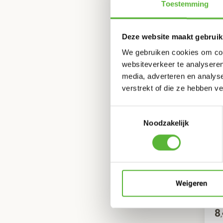
Toestemming
Selderijvrij
Mosterdvrij
Sesamzaadvrij
Deze website maakt gebruik
Sulfietvrij
Lupinevrij
We gebruiken cookies om cont
websiteverkeer te analyseren
media, adverteren en analys
verstrekt of die ze hebben v
Toestemmingsselectie
Noodzakelijk
To
SU
Weigeren
RU
8