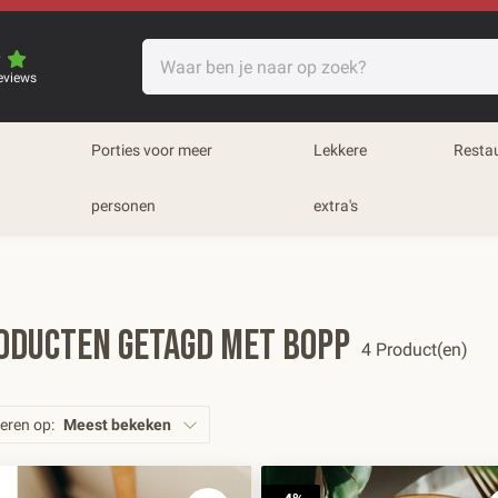
eviews
Porties voor meer
Lekkere
Resta
personen
extra's
oducten getagd met bopp
4 Product(en)
eren op:
Meest bekeken