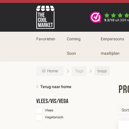
9.3/10
uit 309 r
Favorieten
Coming
Eenpersoons
Soon
maaltijden
Home
Tags
bopp
Pr
Terug naar home
VLEES/VIS/VEGA
Sort
Vlees
Vegetarisch