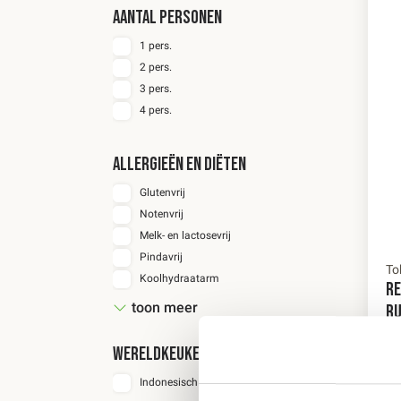
AANTAL PERSONEN
1 pers.
2 pers.
3 pers.
4 pers.
ALLERGIEËN EN DIËTEN
Glutenvrij
Notenvrij
Melk- en lactosevrij
Pindavrij
To
Koolhydraatarm
RE
Visvrij
toon meer
RU
Eivrij
Sojavrij
WERELDKEUKENS
1
Schaaldierenvrij
Indonesisch
Weekdierenvrij