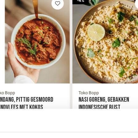
-4%
ko Bopp
Toko Bopp
NDANG, PITTIG GESMOORD
NASI GORENG, GEBAKKEN
NDVLEES MET KOKOS
INDONESISCHE RIJST
€8,25
9
7
,95
,95