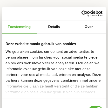
Twee Italiaanse vrienden met een totaal andere
achtergrond die elkaar in Luxemburg leerden kennen.
Giuseppe, die uit de financiële wereld komt en Patrizio,
Toestemming
Details
Over
opgegroeid in het horeca-vak, gooiden samen het roer
om om een stukje Italië naar Nederland te brengen met
restaurant Belcapo in Helmond.
Deze website maakt gebruik van cookies
We gebruiken cookies om content en advertenties te
personaliseren, om functies voor social media te bieden
en om ons websiteverkeer te analyseren. Ook delen we
Belcapo haalde al in haar eerste jaar een vermelding bij
informatie over uw gebruik van onze site met onze
magazine Delicious bij de ’10 beste Italiaanse
partners voor social media, adverteren en analyse. Deze
restaurants van Nederland’, is al meerdere jaren op een
partners kunnen deze gegevens combineren met andere
rij Insider bij TheFork en je vindt er menig Italiaan uit de
informatie die u aan ze heeft verstrekt of die ze hebben
wijde omtrek.
verzameld op basis van uw gebruik van hun services.
Toestemmingsselectie