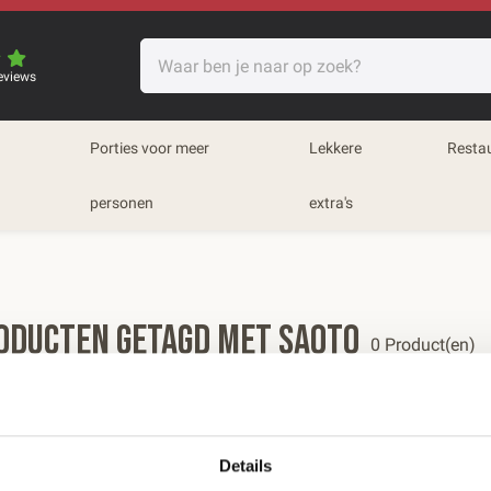
eviews
Porties voor meer
Lekkere
Resta
personen
extra's
oducten getagd met Saoto
0 Product(en)
eren op:
Meest bekeken
Details