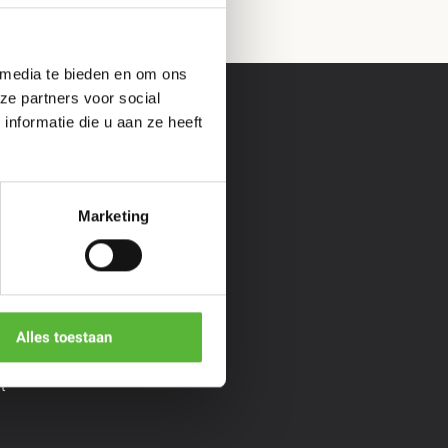
 media te bieden en om ons
ze partners voor social
nformatie die u aan ze heeft
s &
Informatie
Marketing
Veelgestelde vragen
Over ons
**
Cadeaubon geven
*
Algemene voorwaarden
Privacy policy
Bopp
Alles toestaan
aiYok
t