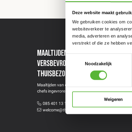
Deze website maakt gebruik
We gebruiken cookies om cont
websiteverkeer te analyseren
media, adverteren en analys
verstrekt of die ze hebben v
Maaltijden van topchefs
Een
Toestemmingsselectie
versbevroren
maa
Noodzakelijk
thuisbezorgd
Stel 
Maaltijden van de beste restaurants &
chefs ingevroren thuisbezorgd
Weigeren
085 401 13 12
welcome@thecoolmarket.nl