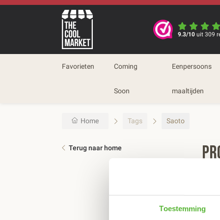
9.3/10
uit 309 r
Favorieten
Coming
Eenpersoons
Soon
maaltijden
Home
Tags
Saoto
Pr
Terug naar home
Sort
Toestemming