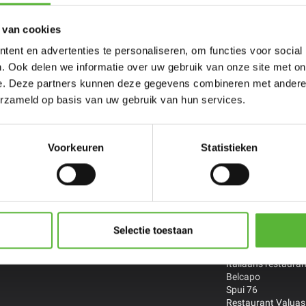
 van cookies
ent en advertenties te personaliseren, om functies voor social
. Ook delen we informatie over uw gebruik van onze site met on
e. Deze partners kunnen deze gegevens combineren met andere i
erzameld op basis van uw gebruik van hun services.
persoons
Porties voor
Restaurant
ltijden
meer personen
Chefs
Voorkeuren
Statistieken
zelf samen
Stel zelf samen
De Treeswijkhoeve 
Restaurant Smink 
Versaen *
Streetfood By Han
Indonesisch Toko 
Selectie toestaan
Thais restaurant B
The Cool Market
Italiaans restauran
Belcapo
Spui 76
Restaurant Valuas