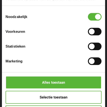
Toestemmingsselectie
Noodzakelijk
Eenpersoons maaltijden
Voorkeuren
Stel zelf samen
Statistieken
Porties voor meer personen
Marketing
Restaurants & Chefs
The Cool Market
Alles toestaan
Contact
Selectie toestaan