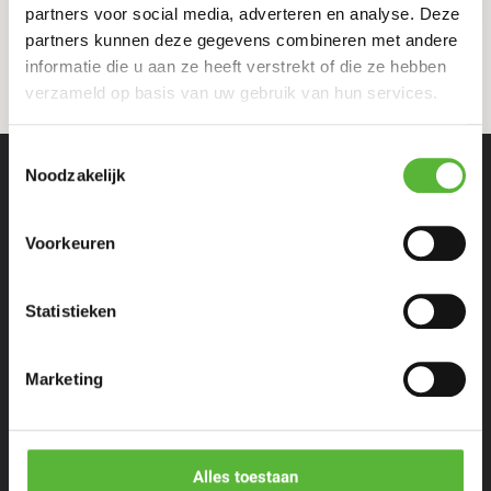
partners voor social media, adverteren en analyse. Deze
partners kunnen deze gegevens combineren met andere
informatie die u aan ze heeft verstrekt of die ze hebben
verzameld op basis van uw gebruik van hun services.
Toestemmingsselectie
Noodzakelijk
Voorkeuren
Statistieken
Eenpersoons maaltijden
Stel zelf samen
Marketing
Porties voor meer personen
Alles toestaan