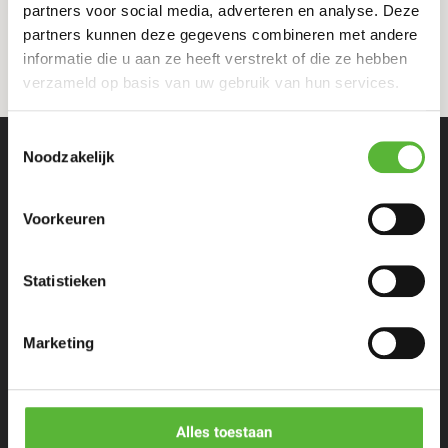
partners voor social media, adverteren en analyse. Deze
partners kunnen deze gegevens combineren met andere
informatie die u aan ze heeft verstrekt of die ze hebben
verzameld op basis van uw gebruik van hun services.
Toestemmingsselectie
Noodzakelijk
Voorkeuren
Statistieken
Eenpersoons maaltijden
Stel zelf samen
Marketing
Porties voor meer personen
Alles toestaan
Restaurants & Chefs