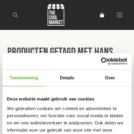
Terug naar home
Producten getagd met Hans
Derks
Toestemming
Details
Over
Filter
Sorteer
Deze website maakt gebruik van cookies
We gebruiken cookies om content en advertenties te
DE MAKKELIJKE MAANDAG STOOF VAN
personaliseren, om functies voor social media te bieden
STERRENCHEF HANS DERKS
en om ons websiteverkeer te analyseren. Ook delen we
informatie over uw gebruik van onze site met onze
12
,75