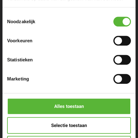
Toestemmingsselectie
Noodzakelijk
Eenpersoons maaltijden
Voorkeuren
Stel zelf samen
Statistieken
Porties voor meer personen
Marketing
Restaurants & Chefs
The Cool Market
Alles toestaan
Contact
Selectie toestaan