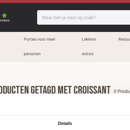
eviews
Porties voor meer
Lekkere
Resta
personen
extra's
oducten getagd met Croissant
0 Produ
eren op:
Meest bekeken
Details