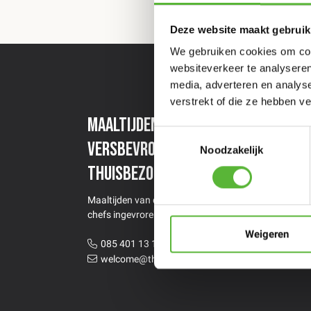
Deze website maakt gebruik
We gebruiken cookies om cont
websiteverkeer te analyseren
media, adverteren en analys
verstrekt of die ze hebben v
Maaltijden van topchefs
Een
Toestemmingsselectie
versbevroren
maa
Noodzakelijk
thuisbezorgd
Stel 
Maaltijden van de beste restaurants &
chefs ingevroren thuisbezorgd
Weigeren
085 401 13 12
welcome@thecoolmarket.nl