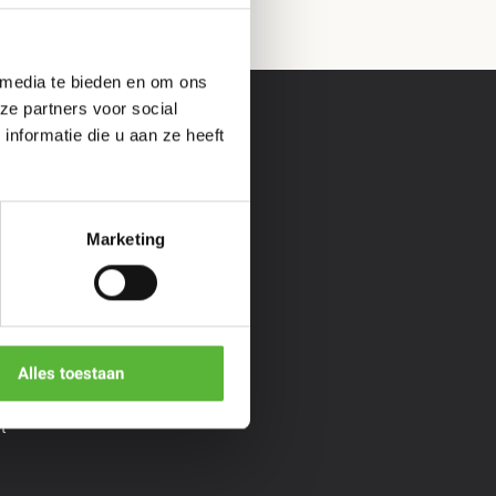
 media te bieden en om ons
ze partners voor social
nformatie die u aan ze heeft
s &
Informatie
Marketing
Veelgestelde vragen
Over ons
**
Cadeaubon geven
*
Algemene voorwaarden
Privacy policy
Bopp
Alles toestaan
aiYok
t