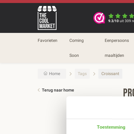
9.3/10
uit 309 r
Favorieten
Coming
Eenpersoons
Soon
maaltijden
Home
Tags
Croissant
Pr
Terug naar home
Sort
Toestemming