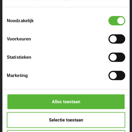
Toestemmingsselectie
Noodzakelijk
Eenpersoons maaltijden
Voorkeuren
Stel zelf samen
Statistieken
Porties voor meer personen
Marketing
Restaurants & Chefs
The Cool Market
Alles toestaan
Contact
Selectie toestaan