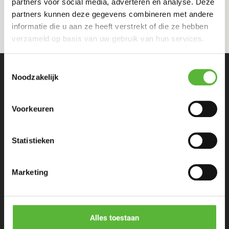
partners voor social media, adverteren en analyse. Deze
partners kunnen deze gegevens combineren met andere
informatie die u aan ze heeft verstrekt of die ze hebben
verzameld op basis van uw gebruik van hun services.
Toestemmingsselectie
Noodzakelijk
Voorkeuren
Eenpersoons maaltijden
Statistieken
Stel zelf samen
Marketing
Porties voor meer personen
Restaurants & Chefs
Alles toestaan