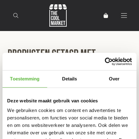
Terug naar home
Producten getagd met
cadeaubon
Toestemming
Details
Over
Filter
Sorteer
Deze website maakt gebruik van cookies
We gebruiken cookies om content en advertenties te
THE COOL MARKET CADEAUBON
personaliseren, om functies voor social media te bieden
en om ons websiteverkeer te analyseren. Ook delen we
30
informatie over uw gebruik van onze site met onze
,00