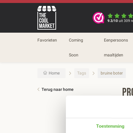
9.3/10
uit 309 r
Favorieten
Coming
Eenpersoons
Soon
maaltijden
Home
Tags
bruine boter
Pr
Terug naar home
Sort
Toestemming