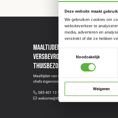
Deze website maakt gebruik
We gebruiken cookies om cont
websiteverkeer te analyseren
media, adverteren en analys
verstrekt of die ze hebben v
Maaltijden van topchefs
Een
Toestemmingsselectie
versbevroren
maa
Noodzakelijk
thuisbezorgd
Stel 
Maaltijden van de beste restaurants &
chefs ingevroren thuisbezorgd
Weigeren
085 401 13 12
welcome@thecoolmarket.nl