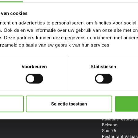
 van cookies
ent en advertenties te personaliseren, om functies voor social
. Ook delen we informatie over uw gebruik van onze site met on
e. Deze partners kunnen deze gegevens combineren met andere i
erzameld op basis van uw gebruik van hun services.
persoons
Porties voor
Restaurant
ltijden
meer personen
Chefs
Voorkeuren
Statistieken
zelf samen
Stel zelf samen
De Treeswijkhoeve 
Restaurant Smink 
Versaen *
Streetfood By Han
Indonesisch Toko 
Selectie toestaan
Thais restaurant B
The Cool Market
Italiaans restauran
Belcapo
Spui 76
Restaurant Valuas