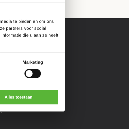
 media te bieden en om ons
ze partners voor social
nformatie die u aan ze heeft
s &
Informatie
Marketing
Veelgestelde vragen
Over ons
**
Cadeaubon geven
*
Algemene voorwaarden
Privacy policy
Bopp
Alles toestaan
aiYok
t