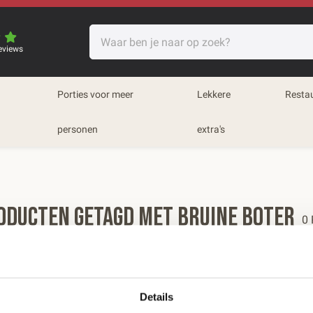
eviews
Porties voor meer
Lekkere
Resta
personen
extra's
oducten getagd met bruine boter
0 
eren op:
Meest bekeken
Details