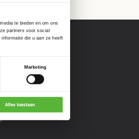
 media te bieden en om ons
ze partners voor social
nformatie die u aan ze heeft
s &
Informatie
Marketing
Veelgestelde vragen
Over ons
**
Cadeaubon geven
*
Algemene voorwaarden
Privacy policy
Bopp
Alles toestaan
aiYok
t