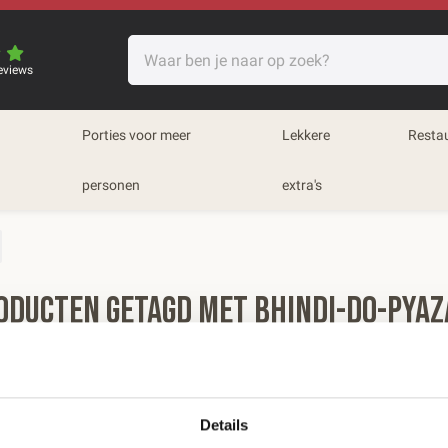
eviews
Porties voor meer
Lekkere
Resta
personen
extra's
oducten getagd met Bhindi-do-pyaz
eren op:
Meest bekeken
Details