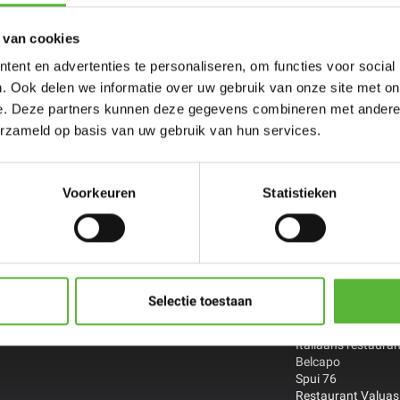
 van cookies
ent en advertenties te personaliseren, om functies voor social
. Ook delen we informatie over uw gebruik van onze site met on
e. Deze partners kunnen deze gegevens combineren met andere i
erzameld op basis van uw gebruik van hun services.
persoons
Porties voor
Restaurant
ltijden
meer personen
Chefs
Voorkeuren
Statistieken
zelf samen
Stel zelf samen
De Treeswijkhoeve 
Restaurant Smink 
Versaen *
Streetfood By Han
Indonesisch Toko 
Selectie toestaan
Thais restaurant B
The Cool Market
Italiaans restauran
Belcapo
Spui 76
Restaurant Valuas