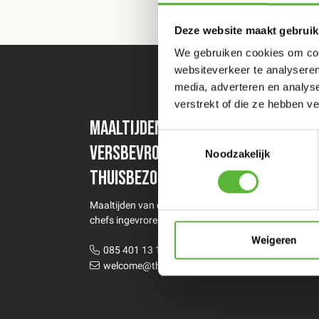
Deze website maakt gebruik
We gebruiken cookies om cont
websiteverkeer te analyseren
media, adverteren en analys
verstrekt of die ze hebben v
Maaltijden van topchefs
Een
Toestemmingsselectie
versbevroren
maa
Noodzakelijk
thuisbezorgd
Stel 
Maaltijden van de beste restaurants &
chefs ingevroren thuisbezorgd
Weigeren
085 401 13 12
welcome@thecoolmarket.nl