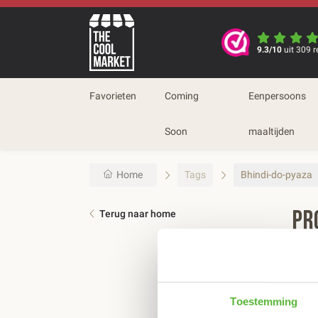
9.3/10
uit 309 r
Favorieten
Coming
Eenpersoons
Soon
maaltijden
Home
Tags
Bhindi-do-pyaza
Pr
Terug naar home
Sort
Toestemming