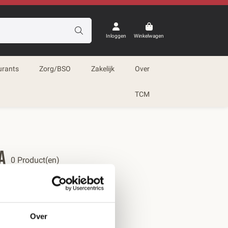
Inloggen
Winkelwagen
urants
Zorg/BSO
Zakelijk
Over
TCM
a
0 Product(en)
Over