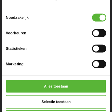
Toestemmingsselectie
Noodzakelijk
Eenpersoons maaltijden
Voorkeuren
Stel zelf samen
Statistieken
Porties voor meer personen
Marketing
Restaurants & Chefs
The Cool Market
Alles toestaan
Contact
Selectie toestaan