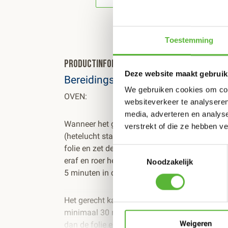
Toestemming
Productinformatie
Deze website maakt gebruik
Bereidingsinstructie
We gebruiken cookies om cont
OVEN:
websiteverkeer te analyseren
media, adverteren en analys
Wanneer het gerecht ontdooid is, verwarm de
verstrekt of die ze hebben v
(hetelucht stand). Prik in elk vak van het gerec
folie en zet de verpakking 20 minuten in de ov
Toestemmingsselectie
eraf en roer het gerecht kort om met een lepel
Noodzakelijk
5 minuten in de oven.
Het gerecht kan ook bevroren in de oven word
minimaal 30 minuten in de oven op 130 grade
Weigeren
dan de folie eraf en roer het gerecht kort om m