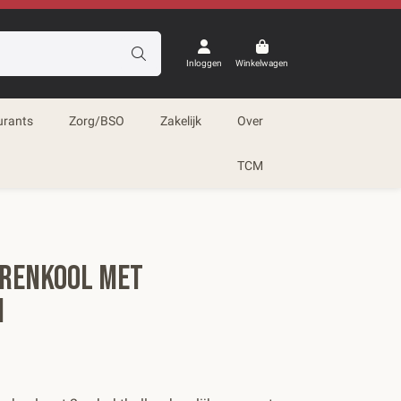
Inloggen
Winkelwagen
urants
Zorg/BSO
Zakelijk
Over
TCM
renkool met
n