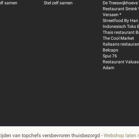
zelf samen
Stel zelf samen
De Treeswijkhoeve 
t van het bord. Samen met
Restaurant Smink 
astronomische ervaring.
Versaen *
Streetfood By Han
Indonesisch Toko 
nsmink.com/
Thais restaurant B
The Cool Market
Italiaans restauran
Belcapo
Spui 76
n, prei,
bleekselderij
Restaurant Valuas
pelen, thijm, rozemarijn,
Adam
 tomatenpuree, broeipoten,
cerijen, zetmeel, zout,
ter
(
Melk
),
halfvolle
per, steranijs
sief lactose, soja en
ijden van topchefs versbevroren thuisbezorgd -
Webshop laten