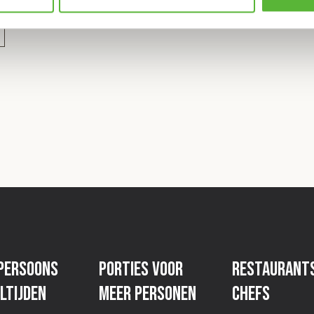
mt, prik dan in elk vak
 7 a 8 minuten op 700
r af en roer het gerecht
 nog eens 1 minuut in de
 extra goede mosterd is
persoons
Porties voor
Restaurant
ok ik, Jan Smink, volgens
ltijden
meer personen
Chefs
eel lef en met een grote
rmee ik als boerenzoon