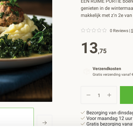
EEN RUIME PORTIE boeren
genieten in de winterma
makkelijk met z'n 2e van
0 Reviews
|
S
13
,75
Verzendkosten
Gratis verzending vanaf 
Bezorging van dinsdag
Voor maandag 12 uur b
Gratis bezorging vana