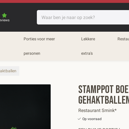
eviews
Porties voor meer
Lekkere
Resta
personen
extra's
aktballen
Stamppot Boe
gehaktballe
Restaurant Smink*
Op voorraad