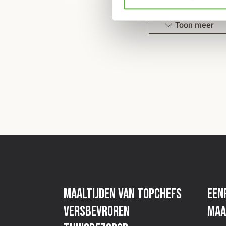
gerecht nog eens 10 minuten in de oven.
Toon meer
MAGNETRON:
Wanneer het gerecht rechtstreeks uit vriezer ko
een klein gat in de folie. Verwarm het gerecht
watt met de folie erop. Haal daarna het folie e
kort om met een lepel. Zet het gerecht daarna
magnetron.
Tip(s):
Helemaal complete maaltijd, maar wat
nooit verkeerd!
Restaurant Smink
Maaltijden van topchefs
Een
Restaurant Smink vindt u in Wolvega. Hier ko
versbevroren
maa
de Smink-stijl een menu op hoog niveau, met v
dosis beleving. Ik kook met de producten waa