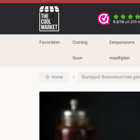
9.3/10
uit 309 r
Favorieten
Coming
Eenpersoons
Soon
maaltijden
Home
Stamppot Boerenkool met geh