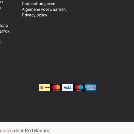
**
Cadeaubon geven
*
Algemene voorwaarden
Privacy policy
Bopp
aiYok
t
 maken
door Red Banana