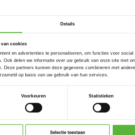
Details
Je beoordeling toevoeg
 van cookies
Er zijn nog geen reviews 
ent en advertenties te personaliseren, om functies voor social
. Ook delen we informatie over uw gebruik van onze site met on
Schrijf een beoorde
e. Deze partners kunnen deze gegevens combineren met andere i
 oven dan op 160 graden
erzameld op basis van uw gebruik van hun services.
ht een klein gat in de
en. Haal dan de folie
. Zet het gerecht nog eens
Voorkeuren
Statistieken
en gezet; zet dan
n (heteluchtstand). Haal
Selectie toestaan
et een lepel. Zet het