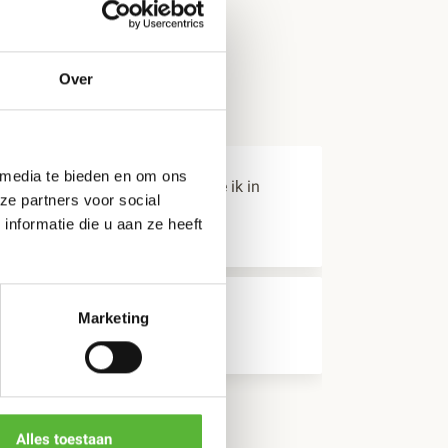
Over
 media te bieden en om ons
 buurt van de rode curry soep die ik in
ze partners voor social
nformatie die u aan ze heeft
zeker om aan te bevelen
Marketing
eling
Alles toestaan