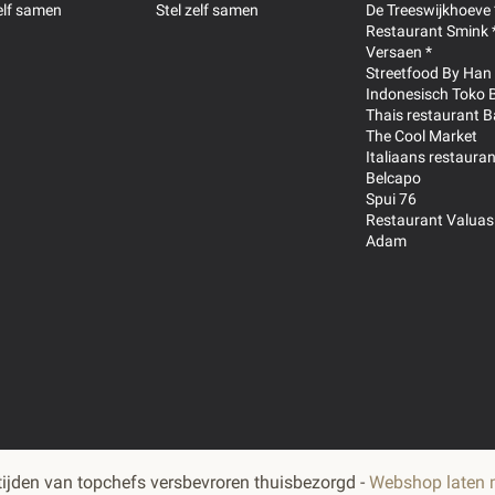
zelf samen
Stel zelf samen
De Treeswijkhoeve 
Restaurant Smink 
Versaen *
Streetfood By Han
Indonesisch Toko 
Thais restaurant B
The Cool Market
Italiaans restauran
Belcapo
Spui 76
Restaurant Valuas
Adam
ijden van topchefs versbevroren thuisbezorgd -
Webshop laten