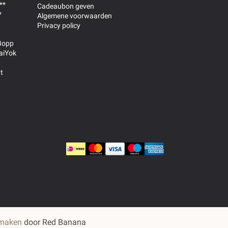
**
Cadeaubon geven
*
Algemene voorwaarden
Privacy policy
Bopp
aiYok
t
 maken
door Red Banana