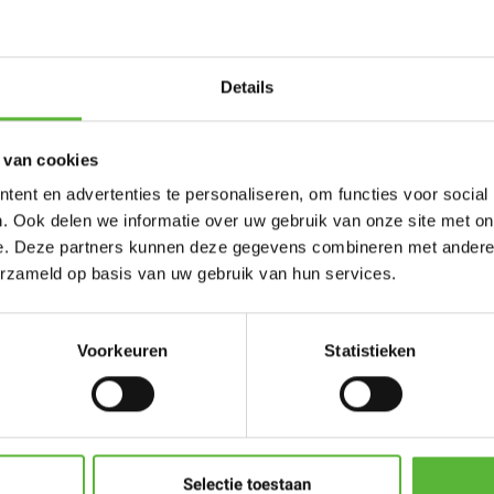
Details
Reviews
 van cookies
pkwaliteit, vaak
ent en advertenties te personaliseren, om functies voor social
 oog voor duurzaamheid.
Komt het dichtst in de
. Ook delen we informatie over uw gebruik van onze site met on
Thailand heb gehad
e. Deze partners kunnen deze gegevens combineren met andere i
Olivier
erzameld op basis van uw gebruik van hun services.
houdt de pot onder lauw
 pot, kan je de soep
g vuur, graag af en toe
Heerlijke curry soep, 
Voorkeuren
Statistieken
Richard
Schrijf een beoord
roengras, kaffir
Selectie toestaan