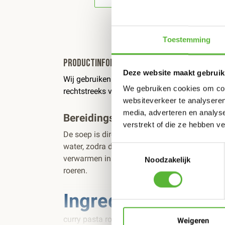
Toestemming
Productinformatie
Deze website maakt gebruik
Wij gebruiken de beste streekproducten van to
We gebruiken cookies om cont
rechtstreeks van lokale boeren en altijd met
websiteverkeer te analyseren
media, adverteren en analys
Bereidingsinstructie
verstrekt of die ze hebben v
De soep is direct uit de vriezer te gebruiken, 
water, zodra de bevroren soep los komt van de
Toestemmingsselectie
verwarmen in een pan op een lage stand of laa
Noodzakelijk
roeren.
Ingrediënten
curry pasta rood (gedroogde spaanse peper, cit
Weigeren