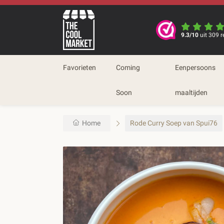
9.3/10
uit 309 r
Favorieten
Coming
Eenpersoons
Soon
maaltijden
Home
Rode Curry Soep van Spui76