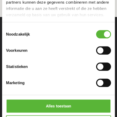
partners kunnen deze gegevens combineren met andere
informatie die u aan ze heeft verstrekt of die ze hebben
verzameld op basis van uw gebruik van hun services.
Toestemmingsselectie
Noodzakelijk
Voorkeuren
Eenpersoons maaltijden
Statistieken
Stel zelf samen
Marketing
Porties voor meer personen
Restaurants & Chefs
Alles toestaan