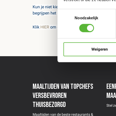
Kun je niet kiezen, wil je niet kiezen of gun j
Toestemmingsselectie
begrijpen het allemaal! Geef dan een cadeau
Noodzakelijk
Klik
HIER
om direct naar de bonnen te gaan.
Weigeren
Maaltijden van topchefs
Een
versbevroren
maa
thuisbezorgd
Stel 
Maaltijden van de beste restaurants &