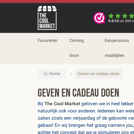
9.3/10
uit 309 r
Favorieten
Coming
Eenpersoons
Soon
maaltijden
Home
Geven en cadeau doen
Geven en cadeau doen
Bij
The Cool Market
geloven we in heel lekker
natuurlijk ook voor anderen. Iedereen kan wele
zaken zoals een verjaardag of de geboorte van
gebaar! En wij brengen het graag namens jou,
achter het concept dat we je stimuleren ons ete