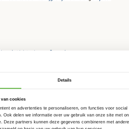
'
in en het juiste nieuwe afleveradres
ok in Nederland, vooralsnog alleen nog niet op de
Details
r kunnen brengen, zet hem er in de notities bij!
 van cookies
ent en advertenties te personaliseren, om functies voor social
. Ook delen we informatie over uw gebruik van onze site met on
e. Deze partners kunnen deze gegevens combineren met andere i
erzameld op basis van uw gebruik van hun services.