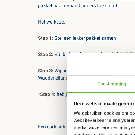
pakket naar iemand anders toe stuurt.
Het werkt zo:
Stap 1:
Stel een lekker pakket samen
Stap 2:
Vul bij het afrekenen de code
'IKGEEF
Stap 3:
Wij brengen de maaltijden (waar dan o
Waddeneilanden).
Toestemming
*Stap 4:
heb je een korte boodschap die we ove
Deze website maakt gebruik
We gebruiken cookies om cont
websiteverkeer te analyseren
Een cadeaubon kan ook!
media, adverteren en analys
verstrekt of die ze hebben v