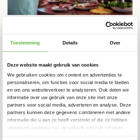
Wij laten namelijk
topchefs
van goede restaurants uit
heel NL hun specialiteiten voor je koken. Zij vriezen deze
Toestemming
Details
Over
maaltijden direct in zodat
pure smaak en
voedingswaarde
behouden blijft.
Deze website maakt gebruik van cookies
Wij verbinden deze chefs met jou door al dit heerlijks
thuis te bezorgen
. Je kiest wat je lekker vindt en hoeft
We gebruiken cookies om content en advertenties te
het alleen op te warmen wanneer het uitkomt. Zo
personaliseren, om functies voor social media te bieden
voorkomen we verspilling
en heb jij makkelijk en snel
en om ons websiteverkeer te analyseren. Ook delen we
heerlijk eten op tafel.
informatie over uw gebruik van onze site met onze
partners voor social media, adverteren en analyse. Deze
partners kunnen deze gegevens combineren met andere
Onze klanten beoordelen ons gemiddeld met een
9.5
dus
informatie die u aan ze heeft verstrekt of die ze hebben
probeer het uit!
verzameld op basis van uw gebruik van hun services.