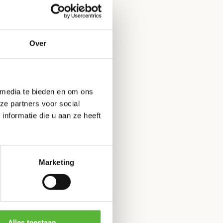
esteld is di, wo of do bezorgen.
f € 80
Over
en
geschreven over dit product.
 media te bieden en om ons
ze partners voor social
nformatie die u aan ze heeft
ling
Marketing
Alles toestaan