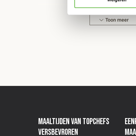
Magnetron:
4 minuten hoogste stand ( wel ga
Toon meer
Bevroren
Oven:
135 graden 35 minuten (plastic erop lat
eraf en dan nog 10 minuten in de oven.
Magnetron:
6 minuten hoogste stand ( wel ga
Ingrediënten
varkenssaucijzen (91% Varkensvlees, water, an
nootmuskaat, suiker, witte peper, zout, antioxi
varkensvlees, rookworst (antioxidant (ascorbi
Maaltijden van topchefs
Een
rozemarijnextract), mineraalzout (kalium), nat
rundercollageen, stabilisator E452, stabilisat
versbevroren
maa