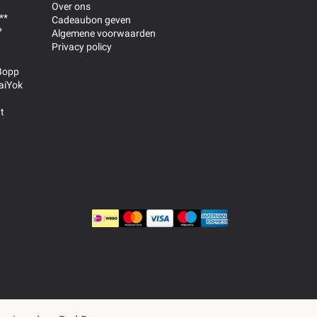
Over ons
**
Cadeaubon geven
*
Algemene voorwaarden
Privacy policy
Bopp
aiYok
t