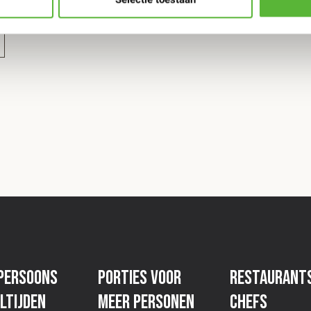
atjes prikken)
en, geen gaatjes), folie
atjes prikken)
tioxidant E301, foelie,
dant E331iii),
nezuur,
persoons
Porties voor
Restaurant
uurlijke aroma,
oren E451, varkensvlees,
ltijden
meer personen
Chefs