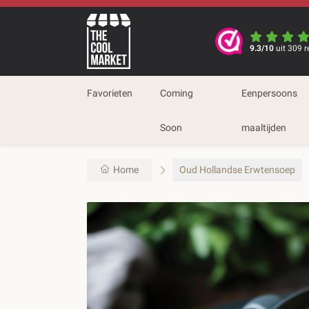
9.3/10
uit 309 r
Favorieten
Coming
Eenpersoons
Soon
maaltijden
Home
Oud Hollandse Erwtensoep