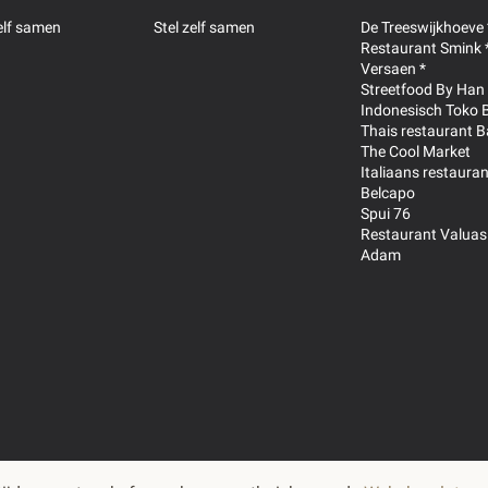
rveermiddel, rookaroma),
rij
(
Selderij
),
zelf samen
Stel zelf samen
De Treeswijkhoeve 
Restaurant Smink 
itte peper, runderbouillon
Versaen *
, rundvleesextract,
Streetfood By Han
troop, witte peper,
Indonesisch Toko 
Thais restaurant B
The Cool Market
Italiaans restauran
Belcapo
Spui 76
Restaurant Valuas
ALLERGIE.
Adam
en uitgesloten dat er
recht zijn gekomen.
er 100