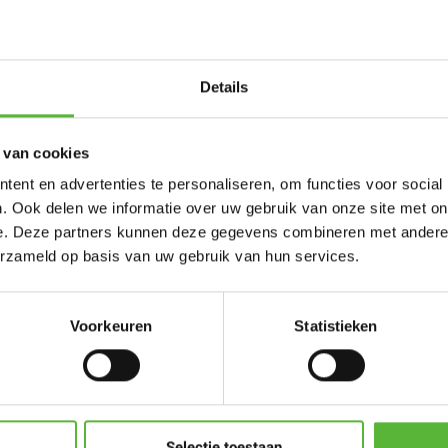
Voor maandag 12 uur b
Gratis bezorging vana
Details
Je beoordeling toevoeg
 van cookies
pkwaliteit, vaak
Er zijn nog geen reviews 
ent en advertenties te personaliseren, om functies voor social
 oog voor duurzaamheid.
. Ook delen we informatie over uw gebruik van onze site met on
e. Deze partners kunnen deze gegevens combineren met andere i
Schrijf een beoorde
erzameld op basis van uw gebruik van hun services.
Voorkeuren
Statistieken
 giet de erwtensoep uit
 het warmen is.
en, geen gaatjes), folie
Selectie toestaan