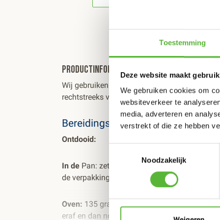
Toestemming
Productinformatie
Deze website maakt gebruik
Wij gebruiken de beste streekproducten van to
We gebruiken cookies om cont
rechtstreeks van lokale boeren en altijd met
websiteverkeer te analyseren
media, adverteren en analys
Bereidingsinstructie
verstrekt of die ze hebben v
Ontdooid:
Toestemmingsselectie
Noodzakelijk
In de
Pan: zet de pan op een lage temperatuur,
de verpakking in de pan, regelmatig roeren tot
Oven:
135 graden 25 minuten (plastic erop lat
eraf en dan nog 10 minuten in de oven.
Weigeren