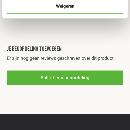
Weigeren
Bevroren kan het gerecht ook in de magnetron; dan geldt
Pittig:
Redelijk
5 minuten met folie op 600 watt en na het omroeren nog
eens 4 minuten zonder folie.
Thais restaurant
BaiYok
Je beoordeling toevoegen
Er zijn nog geen reviews geschreven over dit product.
Thais restaurant BaiYok in Zwolle serveert al sinds
januari 2004 heerlijke, authentieke Thaise gerechten,
bereid door in Thailand geschoolde koks en geserveerd
Schrijf een beoordeling
in een ongedwongen hartelijke sfeer. Arnon Tiengtrong
werkt al bij BaiYok sinds de oprichting van het
restaurant. Met steeds meer Thaise koks aan zijn zijde.
Zij hebben de receptuur in de afgelopen jaren in nauwe
samenwerking voorzien van een typische BaiYok
signature: heel herkenbaar Thais door het gebruik van
authentiek Thaise ingrediënten. Niet voor niets worden