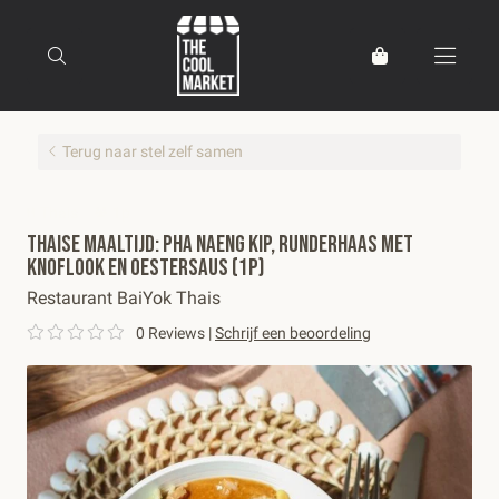
Terug naar stel zelf samen
Thais
1p
Thaise maaltijd: pha naeng kip, runderhaas met
knoflook en oestersaus (1p)
Restaurant BaiYok Thais
0 Reviews
|
Schrijf een beoordeling