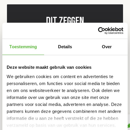
Dit zeggen
onze
klanten
Toestemming
Details
Over
Deze website maakt gebruik van cookies
9.3
We gebruiken cookies om content en advertenties te
personaliseren, om functies voor social media te bieden
en om ons websiteverkeer te analyseren. Ook delen we
309 reviews
informatie over uw gebruik van onze site met onze
Alle beoordelingen
partners voor social media, adverteren en analyse. Deze
partners kunnen deze gegevens combineren met andere
informatie die u aan ze heeft verstrekt of die ze hebben
verzameld op basis van uw gebruik van hun services.