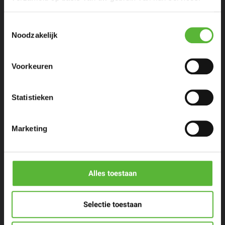
Toestemmingsselectie
Noodzakelijk
Eenpersoons maaltijden
Voorkeuren
Stel zelf samen
Statistieken
Porties voor meer personen
Marketing
Restaurants & Chefs
The Cool Market
Alles toestaan
Contact
Selectie toestaan