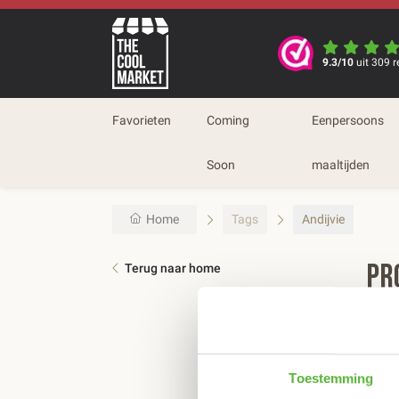
9.3/10
uit 309 r
Favorieten
Coming
Eenpersoons
Soon
maaltijden
Home
Tags
Andijvie
Pr
Terug naar home
Sort
Toestemming