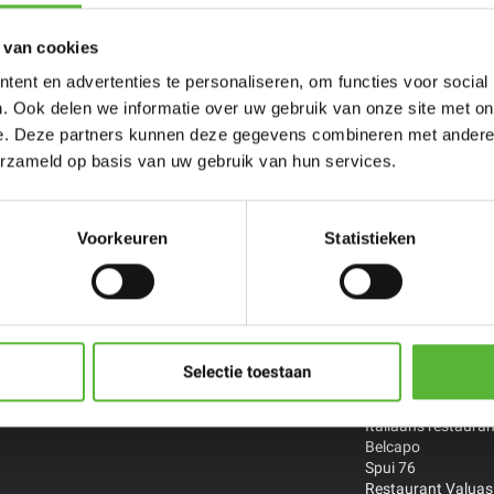
 van cookies
ent en advertenties te personaliseren, om functies voor social
. Ook delen we informatie over uw gebruik van onze site met on
e. Deze partners kunnen deze gegevens combineren met andere i
erzameld op basis van uw gebruik van hun services.
persoons
Porties voor
Restaurant
ltijden
meer personen
Chefs
Voorkeuren
Statistieken
zelf samen
Stel zelf samen
De Treeswijkhoeve 
Restaurant Smink 
Versaen *
Streetfood By Han
Indonesisch Toko 
Selectie toestaan
Thais restaurant B
The Cool Market
Italiaans restauran
Belcapo
Spui 76
Restaurant Valuas