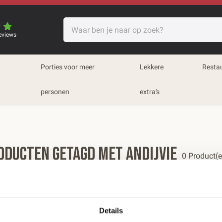
eviews
Porties voor meer
Lekkere
Resta
personen
extra's
oducten getagd met Andijvie
0 Product(
eren op:
Meest bekeken
Details