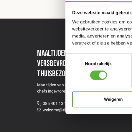
Deze website maakt gebruik
We gebruiken cookies om cont
websiteverkeer te analyseren
media, adverteren en analys
verstrekt of die ze hebben v
Maaltijden van topchefs
Een
Toestemmingsselectie
versbevroren
maa
Noodzakelijk
thuisbezorgd
Stel 
Maaltijden van de beste restaurants &
chefs ingevroren thuisbezorgd
Weigeren
085 401 13 12
welcome@thecoolmarket.nl