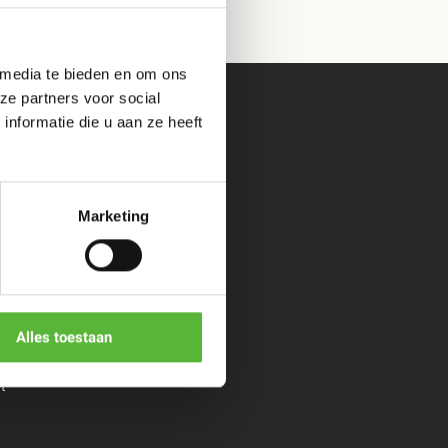
 media te bieden en om ons
ze partners voor social
nformatie die u aan ze heeft
s &
Informatie
Marketing
Veelgestelde vragen
Over ons
**
Cadeaubon geven
*
Algemene voorwaarden
Privacy policy
Bopp
Alles toestaan
aiYok
t